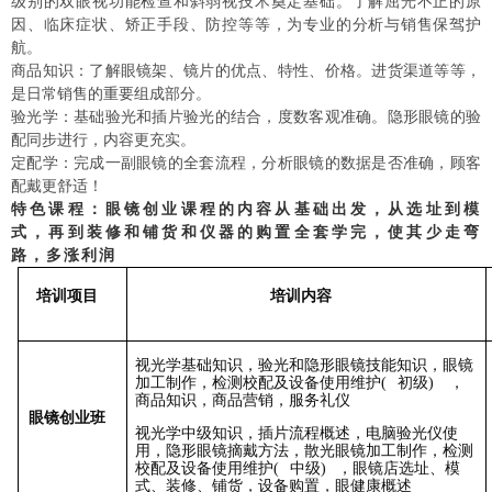
级别的双眼视功能检查和斜弱视技术奠定基础。了解屈光不正的原
因、临床症状、矫正手段、防控等等，为专业的分析与销售保驾护
航。
商品知识：了解眼镜架、镜片的优点、特性、价格。进货渠道等等，
是日常销售的重要组成部分。
验光学：基础验光和插片验光的结合，度数客观准确。隐形眼镜的验
配同步进行，内容更充实。
定配学：完成一副眼镜的全套流程，分析眼镜的数据是否准确，顾客
配戴更舒适！
特色课程：眼镜创业课程的内容从基础出发，从选址到模
式，再到装修和铺货和仪器的购置全套学完，使其少走弯
路，多涨利润
培训项目
培训内容
视光学基础知识，验光和隐形眼镜技能知识，眼镜
加工制作，检测校配及设备使用维护
(
初级
)
，
商品知识，商品营销，服务礼仪
眼镜创业班
视光学中级知识，插片流程概述，电脑验光仪使
用，隐形眼镜摘戴方法，散光眼镜加工制作，检测
校配及设备使用维护
(
中级
)
，眼镜店选址、模
式、装修、铺货，设备购置，眼健康概述